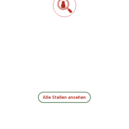
Mit uns.
Gemeinsam anpacken.
Unsere offenen Stellen.
Um unsere Projekte erfolgreich zu verwirklichen,
brauchen wir Ihre Unterstützung! Entdecken Sie
unsere attraktiven Stellenangebote.
Alle Stellen ansehen